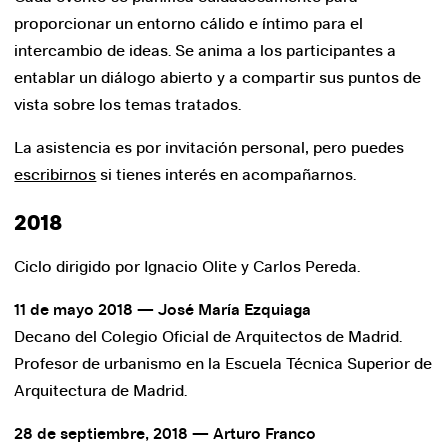
Noticias
proporcionar un entorno cálido e íntimo para el
Noticias
intercambio de ideas. Se anima a los participantes a
Blog
entablar un diálogo abierto y a compartir sus puntos de
vista sobre los temas tratados.
Ciclo “Literatura y ciudad”. Barcelona
La asistencia es por invitación personal, pero puedes
escribirnos
si tienes interés en acompañarnos.
Ciclo “La ciudad en el cine clásico”
2018
III Encuentros de Navarra. La vivienda que
queremos.
Ciclo dirigido por Ignacio Olite y Carlos Pereda.
11 de mayo 2018 — José María Ezquiaga
Decano del Colegio Oficial de Arquitectos de Madrid.
Profesor de urbanismo en la Escuela Técnica Superior de
Arquitectura de Madrid.
Tienda online
28 de septiembre, 2018 — Arturo Franco