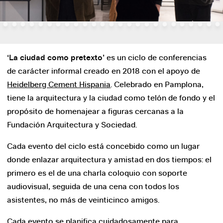
2018
2016
2014
2012
‘La ciudad como pretexto’
es un ciclo de conferencias
de carácter informal creado en 2018 con el apoyo de
2010
Heidelberg Cement Hispania
. Celebrado en Pamplona,
tiene la arquitectura y la ciudad como telón de fondo y el
Ultzama ‘Humanizar la ciudad’
propósito de homenajear a figuras cercanas a la
Ultzama
Fundación Arquitectura y Sociedad.
Los Encuentros
Cada evento del ciclo está concebido como un lugar
El Campus
donde enlazar arquitectura y amistad en dos tiempos: el
primero es el de una charla coloquio con soporte
Podcast ‘Después de todo, la ciudad’
audiovisual, seguida de una cena con todos los
asistentes, no más de veinticinco amigos.
Otros programas y actividades
Cada evento se planifica cuidadosamente para