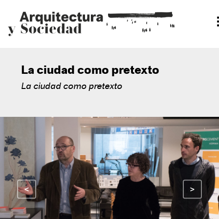
La Fundación
La Fundación
La ciudad como pretexto
Manifiesto y valores
La ciudad como pretexto
Patronato
Premios OTIS-FAyS
Contacto
Congreso Internacional de Arquitectura
El congreso
2021
<
>
2020