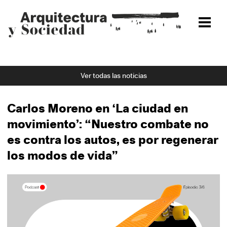
La Fundación
La Fundación
Ver todas las noticias
Manifiesto y valores
Patronato
Carlos Moreno en ‘La ciudad en
Premios OTIS-FAyS
movimiento’: “Nuestro combate no
Contacto
es contra los autos, es por regenerar
los modos de vida”
Congreso Internacional de Arquitectura
El congreso
2021
2020