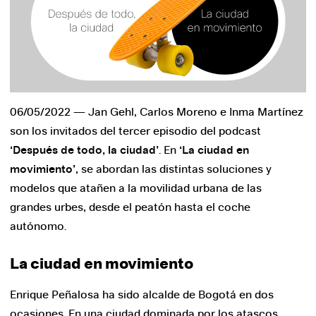
2018
2016
2014
2012
2010
06/05/2022 — Jan Gehl, Carlos Moreno e Inma Martínez
son los invitados del tercer episodio del podcast
Ultzama ‘Humanizar la ciudad’
‘Después de todo, la ciudad’
. En
‘La ciudad en
Ultzama
movimiento’
, se abordan las distintas soluciones y
Los Encuentros
modelos que atañen a la movilidad urbana de las
grandes urbes, desde el peatón hasta el coche
El Campus
autónomo.
Podcast ‘Después de todo, la ciudad’
La ciudad en movimiento
Otros programas y actividades
Enrique Peñalosa ha sido alcalde de Bogotá en dos
ocasiones. En una ciudad dominada por los atascos,