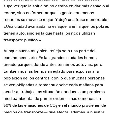
Noticias
supo ver que la solución no estaba en dar más espacio al
Noticias
coche, sino en fomentar que la gente con menos
Blog
recursos se moviese mejor. Y dejó una frase memorable:
«Una ciudad avanzada no es aquella en la que los pobres
Ciclo “Literatura y ciudad”. Barcelona
tienen auto, sino en la que hasta los ricos utilizan
transporte público.»
Ciclo “La ciudad en el cine clásico”
Aunque suena muy bien, refleja solo una parte del
camino necesario. En las grandes ciudades hemos
III Encuentros de Navarra. La vivienda
creado parques donde antes teníamos autovías, pero
que queremos.
también nos las hemos arreglado para expulsar a la
población de los centros, con lo que muchas personas
se ven obligadas a tomar su coche cada mañana para
acudir al trabajo. Las situación conduce a un problema
medioambiental de primer orden —más o menos, un
Tienda online
30% de las emisiones de CO
en el mundo provienen de
2
medios de transporte— que afecta, además, a nuestra